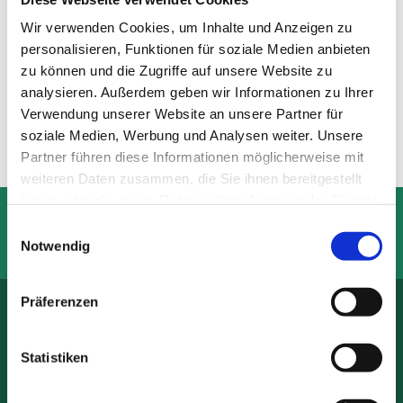
Wir verwenden Cookies, um Inhalte und Anzeigen zu
personalisieren, Funktionen für soziale Medien anbieten
zu können und die Zugriffe auf unsere Website zu
analysieren. Außerdem geben wir Informationen zu Ihrer
Verwendung unserer Website an unsere Partner für
Kellner / Kellnerin
soziale Medien, Werbung und Analysen weiter. Unsere
Partner führen diese Informationen möglicherweise mit
weiteren Daten zusammen, die Sie ihnen bereitgestellt
haben oder die sie im Rahmen Ihrer Nutzung der Dienste
Sie haben eine Anfrage oder wünschen eine
gesammelt haben.
Einwilligungsauswahl
Reservierung?
035608 - 40033
oder
service@hotel-


Notwendig
waldhuette.de
.
Präferenzen
100 m
zum Stausee
Statistiken
30 min